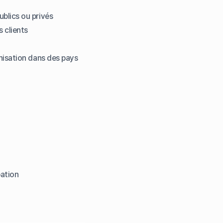
ublics ou privés
s clients
anisation dans des pays
bation