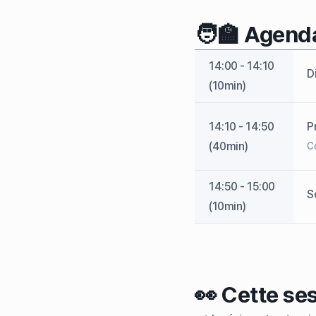
🧑‍🏫 Agend
14:00 - 14:10
D
(10min)
14:10 - 14:50
P
(40min)
Co
14:50 - 15:00
S
(10min)
👀 Cette ses