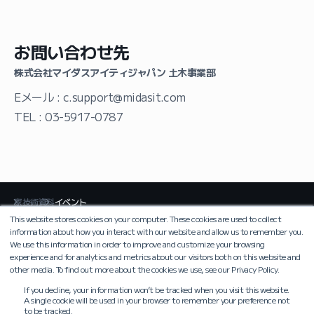
お問い合わせ先
株式会社マイダスアイティジャパン 土木事業部
Eメール :
c.support@midasit.com
TEL :
03-5917-0787
家
技術資料
イベント
This website stores cookies on your computer. These cookies are used to collect
information about how you interact with our website and allow us to remember you.
We use this information in order to improve and customize your browsing
個人情報処理方針
利用規約
experience and for analytics and metrics about our visitors both on this website and
other media. To find out more about the cookies we use, see our Privacy Policy.
株式会社マイダスアイティジャパン
If you decline, your information won’t be tracked when you visit this website.
代表取締役 申 定鎬
A single cookie will be used in your browser to remember your preference not
〒110-0016 東京都台東区台東4丁目19-9 山口ビル7 (上野御徒町プレイス）5F
to be tracked.