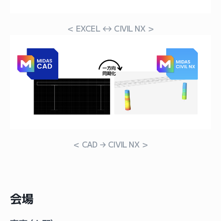
＜ EXCEL ↔ CIVIL NX ＞
＜ CAD → CIVIL NX ＞
会場