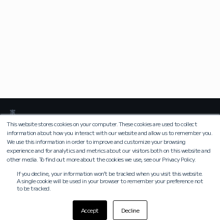
家
This website stores cookies on your computer. These cookies are used to collect
information about how you interact with our website and allow us to remember you.
We use this information in order to improve and customize your browsing
個人情報処理方針
利用規約
experience and for analytics and metrics about our visitors both on this website and
other media. To find out more about the cookies we use, see our Privacy Policy.
株式会社マイダスアイティジャパン
If you decline, your information won’t be tracked when you visit this website.
代表取締役 申 定鎬
A single cookie will be used in your browser to remember your preference not
〒101-0021 東京都千代⽥区外神⽥5-3-1秋葉原OSビル6F・7F
to be tracked.
代表電話番号 : 03-5817-0789
©2024 MIDAS IT Co., Ltd. all rights reserved.
Accept
Decline